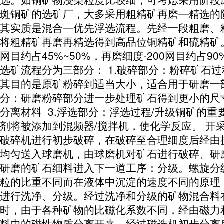
斑铜矿的选矿厂，大多采用粗精矿再磨—精选的
其实质是混合—优先浮选流程。先经一段粗磨、
将粗精矿再磨再精选得到高品位铜精矿和硫精矿。
网目约占45%~50%，再磨细度-200网目约占90
选矿流程分为三部分： 1.破碎部分：粉碎矿石
其目的是原矿粉碎到适当大小，适合用于研磨一部
分：研磨粉碎部分进一步处理矿石得到更小的尺
分离材料 3.浮选部分：浮选过程/升级铜矿的重
剂将被添加到混频器/搅拌机，使化学反应。 开
破碎机进行初步破碎，在破碎至合理细度后经由
均匀送入球磨机，由球磨机对矿石进行破碎、研
研磨的矿石细料进入下一道工序：分级。螺旋分
粒的比重不同而在液体中沉淀的速度不同的原理
进行洗净、分级。经过洗净和分级的矿物混合料
时，由于各种矿物的比磁化系数不同，经由磁力
料中的磁性物质分离开来。经过磁选机初步分离